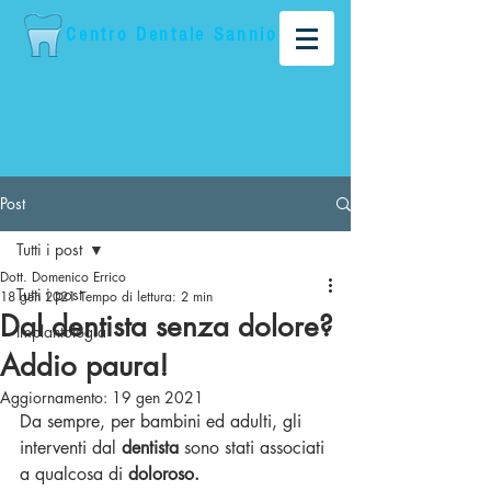
Centro Dentale S
annio
Post
Tutti i post
Dott. Domenico Errico
Tutti i post
18 gen 2021
Tempo di lettura: 2 min
Dal dentista senza dolore?
Implantologia
Addio paura!
Aggiornamento:
19 gen 2021
Da sempre, per bambini ed adulti, gli 
interventi dal 
dentista
 sono stati associati 
a qualcosa di 
doloroso.