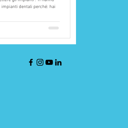
ttere gli impianti". Ti hanno
 impianti dentali perché: hai