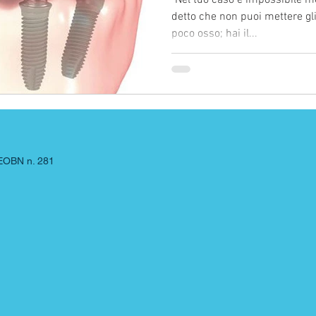
"Nel tuo caso è impossibile me
detto che non puoi mettere gli
poco osso; hai il...
CEOBN n. 281