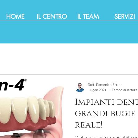
HOME
IL CENTRO
IL TEAM
SERVIZI
Dott. Domenico Errico
11 gen 2021
Tempo di lettura
Impianti dent
grandi bugie 
reale!